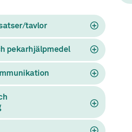
atser/tavlor
ch pekarhjälpmedel
ommunikation
ch
g