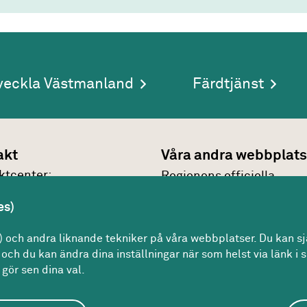
veckla Västmanland
Färdtjänst
akt
Våra andra webbplats
kt­center:
Regionens officiella
7 30 00
webbplats
es)
n@regionvastmanland.se
Region Västmanlands
kt
och andra liknande tekniker på våra webbplatser. Du kan sjä
intranät
och du kan ändra dina inställningar när som helst via länk i s
gör sen dina val.