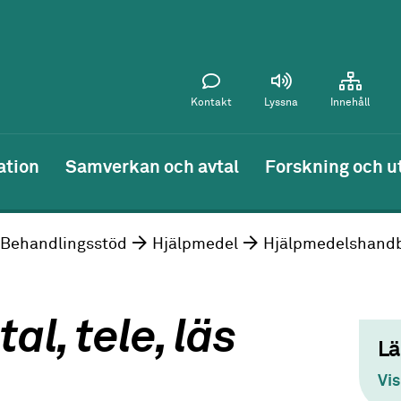
Kontakt
Lyssna
Innehåll
ation
Samverkan och avtal
Forskning och u
Behandlingsstöd
Hjälpmedel
Hjälpmedelshand
al, tele, läs
Lä
Vi