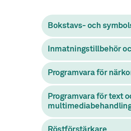
Bokstavs- och symbols
Inmatningstillbehör o
Programvara för närk
Programvara för text o
multimediabehandlin
Röstförstärkare