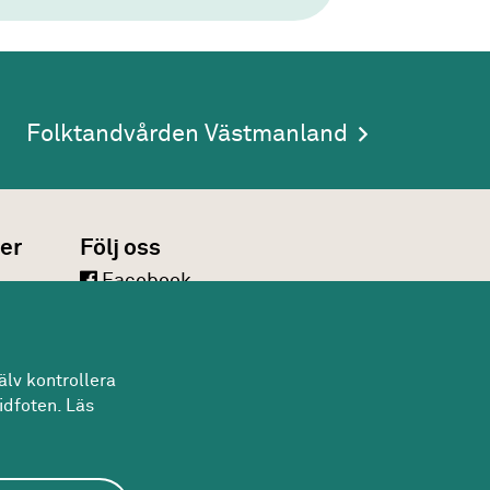
Folktandvården Västmanland
er
Följ oss
Facebook
LinkedIn
Twitter
lv kontrollera
Youtube
idfoten. Läs