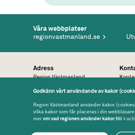
Våra webbplatser
regionvastmanland.se
Ut
Adress
Kont
Region Västmanland
Konta
Regionhuset
021-1
Godkänn vårt användande av kakor (cooki
721 89
Västerås
regio
Konta
Region Västmanland använder kakor (cookies) 
vilka kakor som får placeras i din webbläsare 
mer
om vad regionen använder kakor till
och 