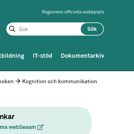
Regionens officiella webbplats
Sök
tbildning
IT-stöd
Dokumentarkiv
boken
Kognition och kommunikation
nkar
sma webSesam
(extern länk)