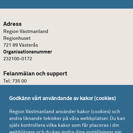
Adress
Region Västmanland
Regionhuset
721 89 Västerås
Organisationsnummer
232100-0172
Felanmälan och support
Tel:
735 00
IT-support
Godkänn vårt användande av kakor (cookies)
Felanmälningsportal och E-katalog
Region Västmanland använder kakor (cookies) och
Glömt lösenordet?
andra liknande tekniker på våra webbplatser. Du kan
Mina ärenden
själv kontrollera vilka kakor som får placeras i din
Lokaler
webbläsare och du kan ändra dina inställningar när