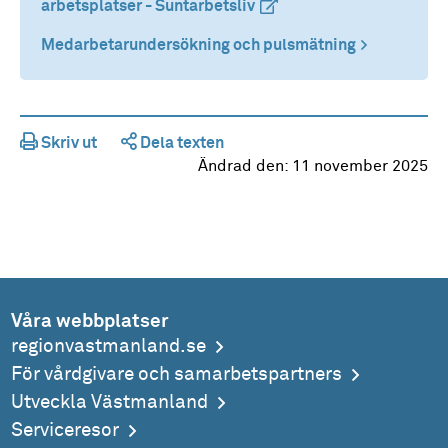
arbetsplatser - Suntarbetsliv
(extern länk)
(extern länk)
Medarbetarundersökning och pulsmätning
Skriv ut
Dela texten
Ändrad den:
11 november 2025
Våra webbplatser
regionvastmanland.se
För vårdgivare och samarbetspartners
Utveckla Västmanland
Serviceresor