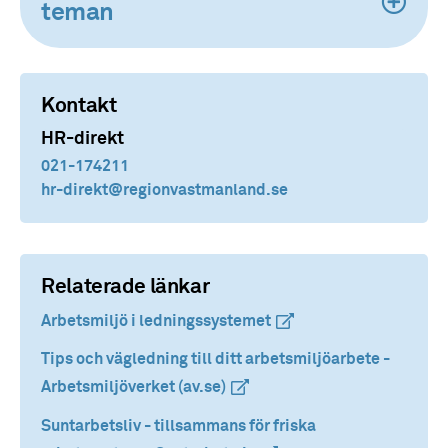
teman
Kontakt
HR-direkt
021-174211
hr-direkt
@regionvastmanland.se
Relaterade länkar
Arbetsmiljö i ledningssystemet
(extern länk)
(extern länk)
Tips och vägledning till ditt arbetsmiljöarbete -
Arbetsmiljöverket (av.se)
(extern länk)
(extern länk)
Suntarbetsliv - tillsammans för friska