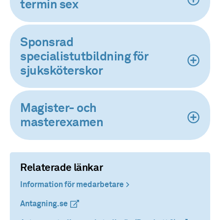
termin sex
Sponsrad
specialistutbildning för
sjuksköterskor
Magister- och
masterexamen
Relaterade länkar
Information för medarbetare
Antagning.se
(extern länk)
(extern länk)