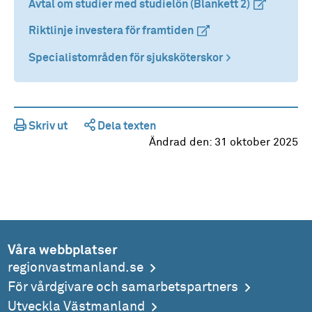
Avtal om studier med studielön (Blankett 2)
(extern länk
(extern länk
Riktlinje investera för framtiden
(extern länk)
(extern länk)
Specialistområden för sjuksköterskor
Skriv ut
Dela texten
Ändrad den:
31 oktober 2025
Våra webbplatser
regionvastmanland.se
För vårdgivare och samarbetspartners
Utveckla Västmanland