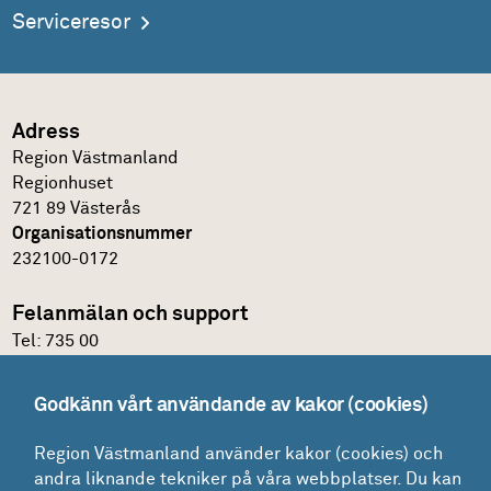
Serviceresor
Adress
Region Västmanland
Regionhuset
721 89 Västerås
Organisationsnummer
232100-0172
Felanmälan och support
Tel:
735 00
IT-support
Godkänn vårt användande av kakor (cookies)
Felanmälningsportal och E-katalog
Region Västmanland använder kakor (cookies) och
Glömt lösenordet?
andra liknande tekniker på våra webbplatser. Du kan
Mina ärenden