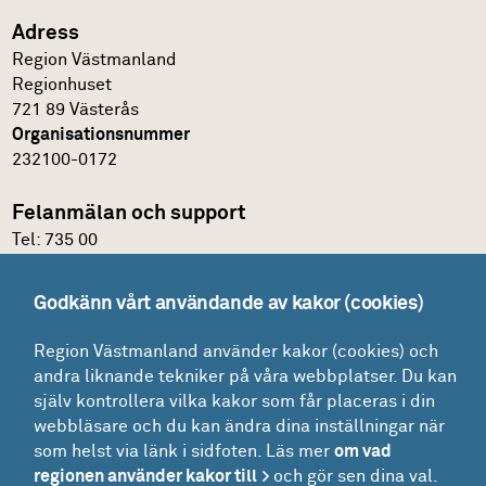
Adress
Region Västmanland
Regionhuset
721 89 Västerås
Organisationsnummer
232100-0172
Felanmälan och support
Tel:
735 00
IT-support
Godkänn vårt användande av kakor (cookies)
Felanmälningsportal och E-katalog
Region Västmanland använder kakor (cookies) och
Glömt lösenordet?
andra liknande tekniker på våra webbplatser. Du kan
Mina ärenden
själv kontrollera vilka kakor som får placeras i din
Lokaler
webbläsare och du kan ändra dina inställningar när
som helst via länk i sidfoten. Läs mer
om vad
Drift - felanmälan och beställning
regionen använder kakor till
och gör sen dina val.