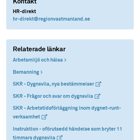
Kontakt
HR-direkt
hr-direkt
@regionvastmanland.se
Relaterade länkar
Arbetsmiljö och hälsa
Bemanning
SKR - Dygnsvila, nya bestämmelser
(extern länk)
(extern länk)
SKR - Frågor och svar om dygnsvila
(extern länk)
(extern länk)
SKR - Arbetstidsförläggning inom dygnet-runt-
verksamhet
(extern länk)
(extern länk)
Instruktion - oförutsedd händelse som bryter 11
timmars dygnsvila
(extern länk)
(extern länk)