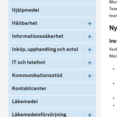
Med
Tea
Hjälpmedel
tea
Hållbarhet
Ny
Informationssäkerhet
Inv
Inköp, upphandling och avtal
Ver
Med
IT och telefoni
Kommunikationsstöd
Kontaktcenter
Läkemedel
Läkemedelsförsörjning