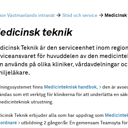
ion Västmanlands intranät
Stöd och service
Medicinsk 
edicinsk teknik
dicinsk Teknik är den serviceenhet inom regio
rviceansvaret för huvuddelen av den medicinte
 används på olika kliniker, vårdavdelningar o
iljeläkare.
edningssystemet finns
Medicinteknisk handbok,
den är avse
ndas som ett verktyg för klinikerna för att underlätta en säk
medicinteknisk utrustning.
icinsk Teknik erbjuder alla som har uppdrag som
Medicinte
ordnare
utbildning 2 gånger/år. En gemensam Teamsyta för