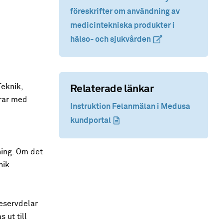
föreskrifter om användning av
medicintekniska produkter i
hälso- och sjukvården
(extern länk)
(extern länk)
eknik,
Relaterade länkar
rar med
Instruktion Felanmälan i Medusa
kundportal
(dokument)
(dokument)
ning. Om det
nik.
reservdelar
 ut till