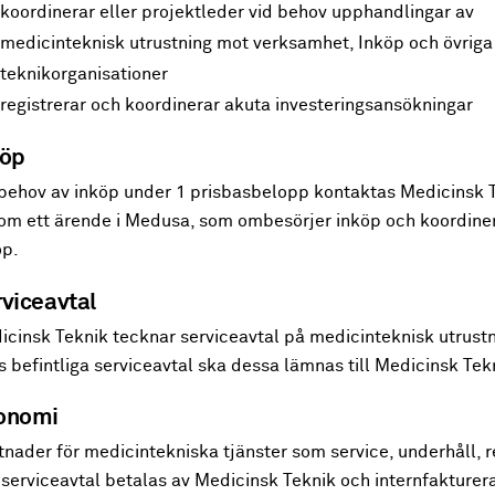
koordinerar eller projektleder vid behov upphandlingar av
medicinteknisk utrustning mot verksamhet, Inköp och övriga
teknikorganisationer
registrerar och koordinerar akuta investeringsansökningar
köp
 behov av inköp under 1 prisbasbelopp kontaktas Medicinsk T
om ett ärende i Medusa, som ombesörjer inköp och koordine
öp.
viceavtal
icinsk Teknik tecknar serviceavtal på medicinteknisk utrust
s befintliga serviceavtal ska dessa lämnas till Medicinsk Tek
onomi
nader för medicintekniska tjänster som service, underhåll, 
serviceavtal betalas av Medicinsk Teknik och internfaktureras