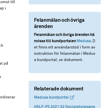
omst till
p i
Felanmälan och övriga
ärenden
Felanmälan och övriga ärenden hä
nvisas till kundportalen
Medusa
.
D
ch
et finns ett användarstöd i form av
instruktion för felanmälan i Medus
a kundportal, se dokument.
at på
r
Relaterade dokument
ordinerar
Medusa kundportal
(extern länk)
(extern länk)
HSLF-FS 2021:52 Socialstyrelsens