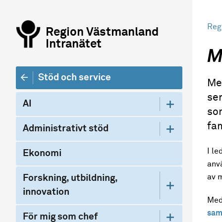
Reg
Region Västmanland
Intranätet
M
Stöd och service
Me
se
AI
som
fam
Administrativt stöd
I l
Ekonomi
anvä
av 
Forskning, utbildning,
innovation
Med
sam
För mig som chef