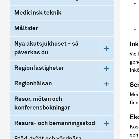
Medicinsk teknik
Måltider
Nya akutsjukhuset - så
In
påverkas du
Vid
gen
Regionfastigheter
Ink
Regionhälsan
Ser
Med
Resor, möten och
finn
konferensbokningar
Ek
Resurs- och bemanningsstöd
Kost
och 
Städ, tvätt och vårdnära