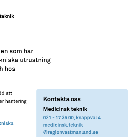
teknik
nen som har
kniska utrustning
ch hos
dd att
Kontakta oss
er hantering
Medicinsk teknik
021 - 17 35 00, knappval 4
kniska
medicinsk.teknik
@regionvastmanland.se