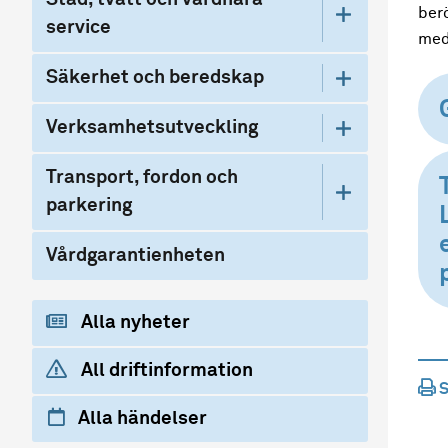
ber
service
med
Säkerhet och beredskap
Verksamhetsutveckling
Transport, fordon och
parkering
Vårdgarantienheten
Alla nyheter
All driftinformation
S
Alla händelser