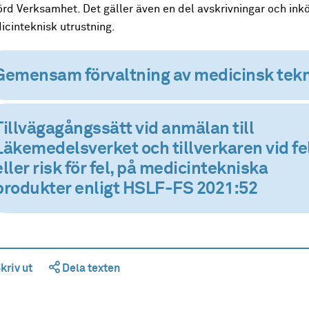
örd Verksamhet. Det gäller även en del avskrivningar och ink
icinteknisk utrustning.
Gemensam förvaltning av medicinsk tek
Tillvägagångssätt vid anmälan till
Läkemedelsverket och tillverkaren vid fel
eller risk för fel, på medicintekniska
produkter enligt HSLF-FS 2021:52
kriv ut
Dela texten