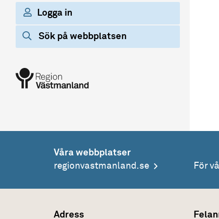
Logga in
Sök på webbplatsen
Våra webbplatser
regionvastmanland.se
För v
Adress
Felan