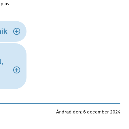
öp av
nik
,
Ändrad den:
6 december 2024