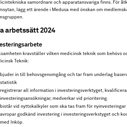
icintekniska samordnare och apparatansvariga finns. För åtk
msytan, lägg ett ärende i Medusa med önskan om medlemska
msgruppen.
a arbetssätt 2024
esteringsarbete
ksamheten kravställer vilken medicinsk teknik som behövs o
icinsk Teknik:
bjuder in till behovsgenomgång och tar fram underlag baser
statistik
registrerar all information i investeringsverktyget, kvalificera
investeringsansökningar, medverkar vid prioritering.
bistår vid nyttokalkyler som ska tas fram för nyinvesteringar
avropar godkänd investering i investeringsverkstyget och ko
med Inköp.