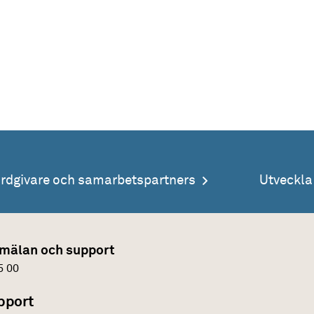
årdgivare och samarbetspartners
Utveckl
mälan och support
5 00
pport