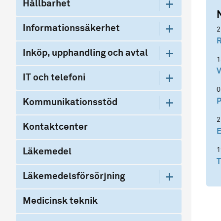
Hållbarhet
Informationssäkerhet
2
R
Inköp, upphandling och avtal
1
V
IT och telefoni
0
P
Kommunikationsstöd
2
Kontaktcenter
E
1
Läkemedel
T
Läkemedelsförsörjning
Medicinsk teknik