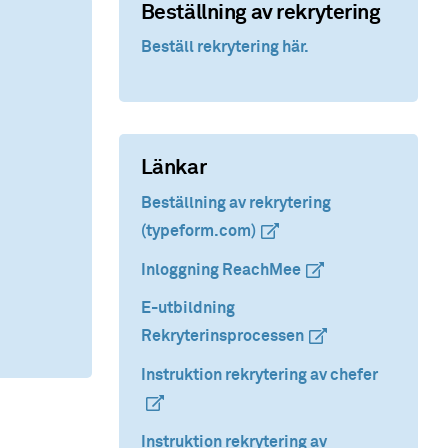
Beställning av rekrytering
Beställ rekrytering här.
Länkar
Beställning av rekrytering
(typeform.com)
(extern länk)
(extern länk)
Inloggning ReachMee
(extern länk)
(extern länk)
E-utbildning
Rekryterinsprocessen
(extern länk)
(extern länk)
Instruktion rekrytering av chefer
(extern l
(extern l
Instruktion rekrytering av