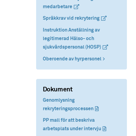
medarbetare
(extern länk)
(extern länk)
Språkkrav vid rekrytering
(extern länk)
(extern länk)
Instruktion Anställning av
legitimerad Hälso- och
sjukvårdspersonal (HOSP)
(extern länk)
(extern länk)
Oberoende av hyrpersonel
Dokument
Genomlysning
rekryteringsprocessen
(dokument)
(dokument)
PP mall för att beskriva
arbetsplats under intervju
(dokument)
(dokument)