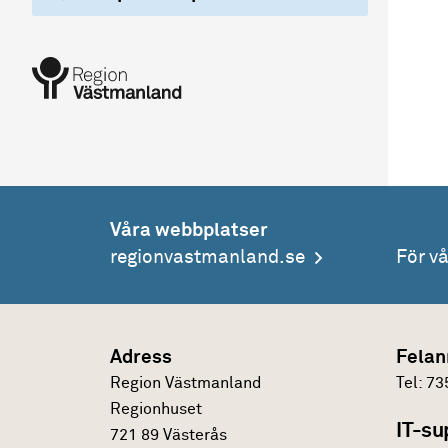
Våra webbplatser
regionvastmanland.se
För v
Adress
Felan
Region Västmanland
Tel:
73
Regionhuset
IT-su
721 89 Västerås