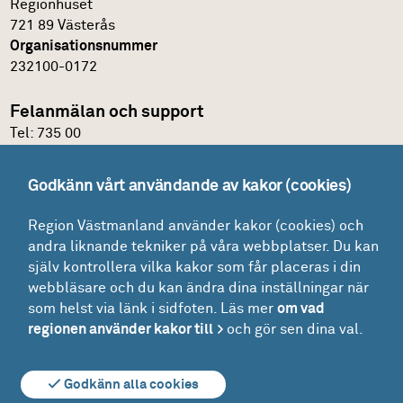
Regionhuset
721 89 Västerås
Organisationsnummer
232100-0172
Felanmälan och support
Tel:
735 00
IT-support
Godkänn vårt användande av kakor (cookies)
Felanmälningsportal och E-katalog
Region Västmanland använder kakor (cookies) och
Glömt lösenordet?
andra liknande tekniker på våra webbplatser. Du kan
Mina ärenden
själv kontrollera vilka kakor som får placeras i din
Lokaler
webbläsare och du kan ändra dina inställningar när
som helst via länk i sidfoten. Läs mer
om vad
Drift - felanmälan och beställning
regionen använder kakor till
och gör sen dina val.
Driftinformation
Godkänn alla cookies