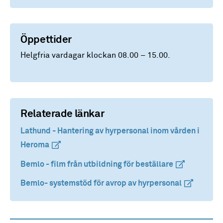
Öppettider
Helgfria vardagar klockan 08.00 – 15.00.
Relaterade länkar
Lathund - Hantering av hyrpersonal inom vården i
Heroma
(extern länk)
(extern länk)
Bemlo - film från utbildning för beställare
(extern länk)
(extern länk)
Bemlo- systemstöd för avrop av hyrpersonal
(extern län
(extern län