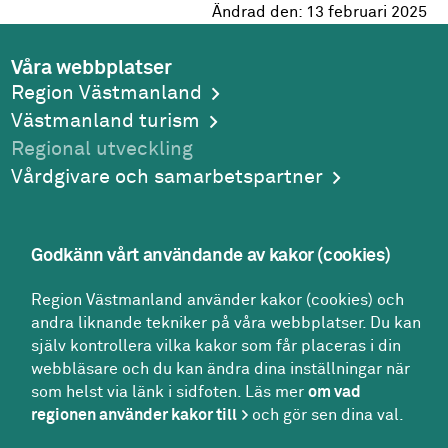
Ändrad den:
13 februari 2025
Våra webbplatser
Region Västmanland
Västmanland turism
Regional utveckling
Vårdgivare och samarbetspartner
Godkänn vårt användande av kakor (cookies)
Adress
Region Västmanland använder kakor (cookies) och
Region Västmanland
andra liknande tekniker på våra webbplatser. Du kan
Regionhuset
själv kontrollera vilka kakor som får placeras i din
721 89
Västerås
webbläsare och du kan ändra dina inställningar när
Kontakt
som helst via länk i sidfoten. Läs mer
om vad
Kontakt­center:
regionen använder kakor till
och gör sen dina val.
021-17 30 00
region@regionvastmanland.se