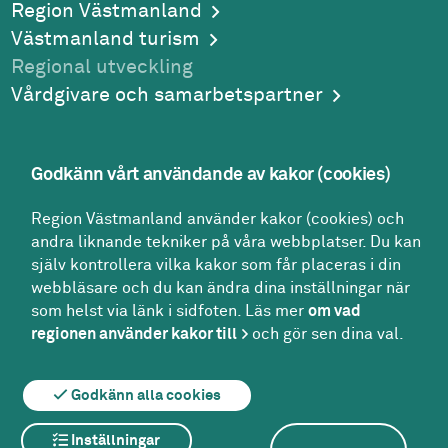
Region Västmanland
Västmanland turism
Regional utveckling
Vårdgivare och samarbetspartner
Godkänn vårt användande av kakor (cookies)
Adress
Region Västmanland använder kakor (cookies) och
Region Västmanland
andra liknande tekniker på våra webbplatser. Du kan
Regionhuset
själv kontrollera vilka kakor som får placeras i din
721 89
Västerås
webbläsare och du kan ändra dina inställningar när
Kontakt
som helst via länk i sidfoten. Läs mer
om vad
Kontakt­center:
regionen använder kakor till
och gör sen dina val.
021-17 30 00
region@regionvastmanland.se
Godkänn alla cookies
Inställningar