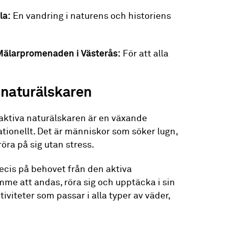
ala:
En vandring i naturens och historiens
d Mälarpromenaden i Västerås:
För att alla
 naturälskaren
 aktiva naturälskaren är en växande
tionellt. Det är människor som söker lugn,
röra på sig utan stress.
ecis på behovet från den aktiva
mme att andas, röra sig och upptäcka i sin
iviteter som passar i alla typer av väder,