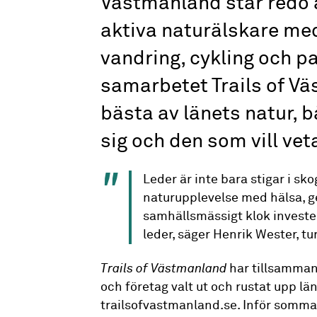
Västmanland står redo
aktiva naturälskare med
vandring, cykling och p
samarbetet Trails of Vä
bästa av länets natur, b
sig och den som vill vet
Leder är inte bara stigar i sk
naturupplevelse med hälsa, g
samhällsmässigt klok invester
leder, säger Henrik Wester, t
Trails of Västmanland
har tillsamman
och företag valt ut och rustat upp lä
trailsofvastmanland.se. Inför sommar