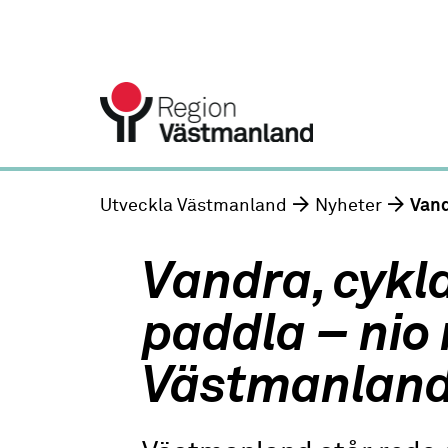
Utveckla Västmanland
Nyheter
Vand
Vandra, cykl
paddla – nio 
Västmanlan