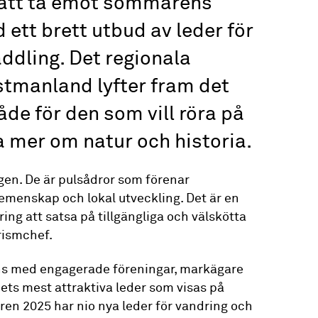
 att ta emot sommarens
 ett brett utbud av leder för
addling. Det regionala
stmanland lyfter fram det
åde för den som vill röra på
a mer om natur och historia.
ogen. De är pulsådror som förenar
emenskap och lokal utveckling. Det är en
ing att satsa på tillgängliga och välskötta
urismchef.
s med engagerade föreningar, markägare
nets mest attraktiva leder som visas på
en 2025 har nio nya leder för vandring och