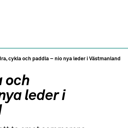
ra, cykla och paddla – nio nya leder i Västmanland
a och
nya leder i
d