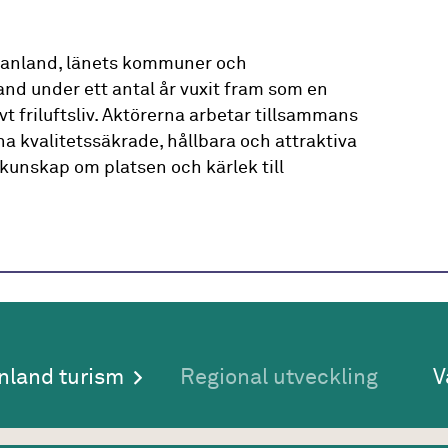
manland, länets kommuner och
and under ett antal år vuxit fram som en
vt friluftsliv. Aktörerna arbetar tillsammans
na kvalitetssäkrade, hållbara och attraktiva
d kunskap om platsen och kärlek till
nland turism
Regional utveckling
V