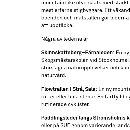
mountainbike utvecklats med starkt
mest erfarna stigbyggare. Ett växand
boenden och matställen gör lederna 
att upptäcka.
Några av lederna är:
Skinnskatteberg–Färnaleden:
En ny
Skogsmästarskolan vid Stockholms l
storslagna naturupplevelser och ku
naturvård.
Flowtrailen i Strå, Sala:
En ny mountai
rötter eller hala stenar. En fartfylld
rutinerade cyklister.
Paddlingsleder längs Strömsholms k
eller på SUP genom varierande land