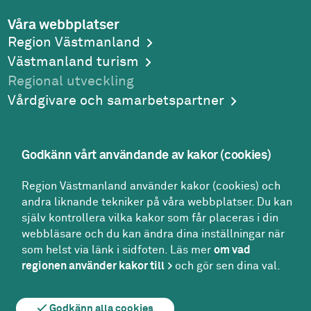
Våra webbplatser
Region Västmanland
Västmanland turism
Regional utveckling
Vårdgivare och samarbetspartner
Godkänn vårt användande av kakor (cookies)
Adress
Region Västmanland använder kakor (cookies) och
Region Västmanland
andra liknande tekniker på våra webbplatser. Du kan
Regionhuset
själv kontrollera vilka kakor som får placeras i din
721 89
Västerås
webbläsare och du kan ändra dina inställningar när
Kontakt
som helst via länk i sidfoten. Läs mer
om vad
Kontakt­center:
regionen använder kakor till
och gör sen dina val.
021-17 30 00
region@regionvastmanland.se
Godkänn alla cookies