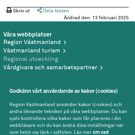
Skriv ut
Dela texten
Ändrad den:
13 februari 2025
Våra webbplatser
Region Västmanland
Västmanland turism
Regional utveckling
Vårdgivare och samarbetspartner
Godkänn vårt användande av kakor (cookies)
Adress
Region Västmanland använder kakor (cookies) och
Region Västmanland
andra liknande tekniker på våra webbplatser. Du kan
Regionhuset
själv kontrollera vilka kakor som får placeras i din
721 89
Västerås
webbläsare och du kan ändra dina inställningar när
Kontakt
som helst via länk i sidfoten. Läs mer
om vad
Kontakt­center: