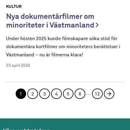
KULTUR
Nya dokumentärfilmer om
minoriteter i Västmanland
Under hösten 2025 kunde filmskapare söka stöd för
dokumentära kortfilmer om minoriteters berättelser i
Västmanland – nu är filmerna klara!
23 april 2026
...
1
2
3
4
5
6
12
Nästa si