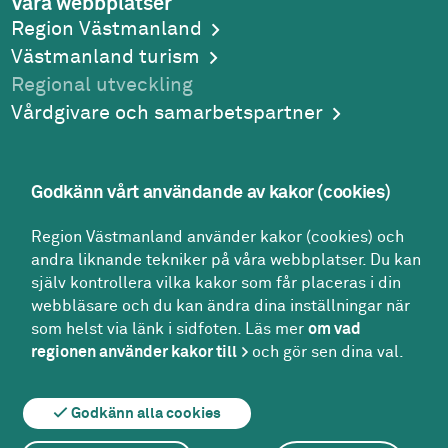
Våra webbplatser
Region Västmanland
Västmanland turism
Regional utveckling
Vårdgivare och samarbetspartner
Godkänn vårt användande av kakor (cookies)
Adress
Region Västmanland använder kakor (cookies) och
Region Västmanland
andra liknande tekniker på våra webbplatser. Du kan
Regionhuset
själv kontrollera vilka kakor som får placeras i din
721 89
Västerås
webbläsare och du kan ändra dina inställningar när
Kontakt
som helst via länk i sidfoten. Läs mer
om vad
Kontakt­center:
regionen använder kakor till
och gör sen dina val.
021-17 30 00
region@regionvastmanland.se
Godkänn alla cookies