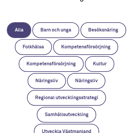
Alla
Barn och unga
Besöksnäring
Folkhälsa
Kompetensförsörjning
Kompetensförsörjning
Kultur
Näringsliv
Näringsliv
Regional utvecklingsstrategi
Samhällsutveckling
Utveckla Västmanland