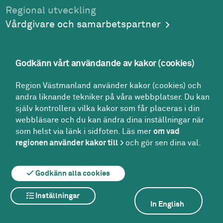
Regional utveckling
Vårdgivare och samarbetspartner
Godkänn vårt användande av kakor (cookies)
Adress
Region Västmanland använder kakor (cookies) och
Region Västmanland
andra liknande tekniker på våra webbplatser. Du kan
Regionhuset
själv kontrollera vilka kakor som får placeras i din
721 89
Västerås
webbläsare och du kan ändra dina inställningar när
Kontakt
som helst via länk i sidfoten. Läs mer
om vad
Kontakt­center:
regionen använder kakor till
och gör sen dina val.
021-17 30 00
region@regionvastmanland.se
Godkänn alla cookies
Inställningar
Om webbplatsen
Om kakor
In English