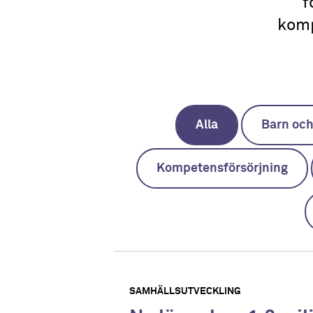
f
komp
Alla
Barn oc
Kompetensförsörjning
SAMHÄLLSUTVECKLING