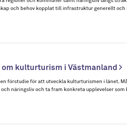
Flera regioner och kommuner samt näringsliv längs stråk
kap och behov kopplat till infrastruktur generellt oc
e om kulturturism i Västmanland
 förstudie för att utveckla kulturturismen i länet. Må
 och näringsliv och ta fram konkreta upplevelser som 