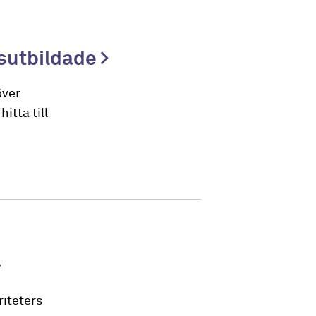
esutbildade
över
itta till
iteters