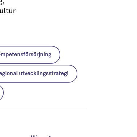
g,
ultur
mpetensförsörjning
egional utvecklingsstrategi