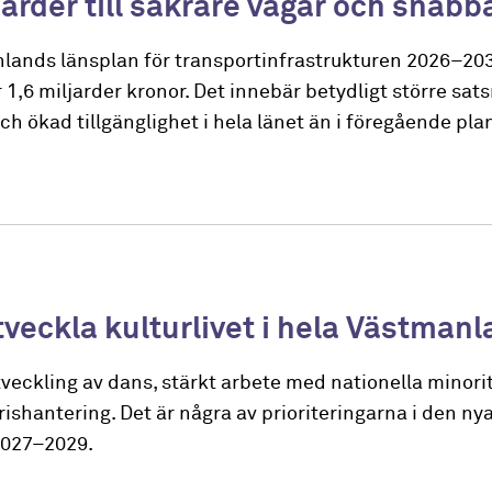
jarder till säkrare vägar och snab
nlands länsplan för transportinfrastrukturen 2026–20
 1,6 miljarder kronor. Det innebär betydligt större sat
ch ökad tillgänglighet i hela länet än i föregående pla
tveckla kulturlivet i hela Västman
veckling av dans, stärkt arbete med nationella minori
rishantering. Det är några av prioriteringarna i den ny
2027–2029.