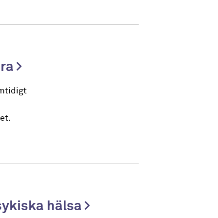
bra
mtidigt
et.
sykiska hälsa