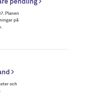
bare pendling
37. Planen
sningar på
n.
land
teter och
a