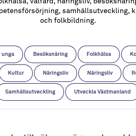
olkhälsa, välfärd, näringsliv, besöksnärin
etensförsörjning, samhällsutveckling, k
och folkbildning.
h unga
Besöksnäring
Folkhälsa
Ko
Kultur
Näringsliv
Näringsliv
R
Samhällsutveckling
Utveckla Västmanland