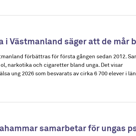
ga i Västmanland säger att de mår 
stmanland förbättras för första gången sedan 2012. Sa
, narkotika och cigaretter bland unga. Det visar
sa ung 2026 som besvarats av cirka 6 700 elever i län
tahammar samarbetar för ungas p