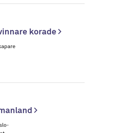
 vinnare korade
skapare
stmanland
slo-