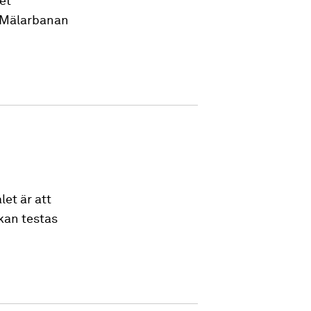
et
h Mälarbanan
let är att
kan testas