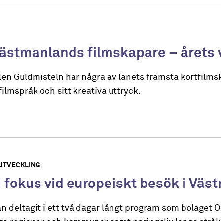
Västmanlands filmskapare – årets
alen Guldmisteln har några av länets främsta kortfilm
 filmspråk och sitt kreativa uttryck.
UTVECKLING
 i fokus vid europeiskt besök i Vä
 deltagit i ett två dagar långt program som bolaget O