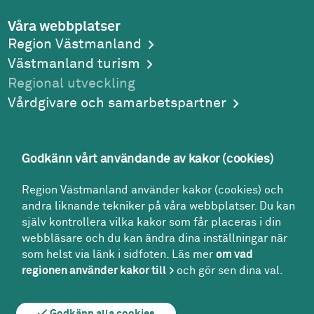
Våra webbplatser
Region Västmanland
Västmanland turism
Regional utveckling
Vårdgivare och samarbetspartner
Godkänn vårt användande av kakor (cookies)
Adress
Region Västmanland använder kakor (cookies) och
Region Västmanland
andra liknande tekniker på våra webbplatser. Du kan
Regionhuset
själv kontrollera vilka kakor som får placeras i din
721 89
Västerås
webbläsare och du kan ändra dina inställningar när
Kontakt
som helst via länk i sidfoten. Läs mer
om vad
Kontakt­center:
regionen använder kakor till
och gör sen dina val.
021-17 30 00
region@regionvastmanland.se
Godkänn alla cookies