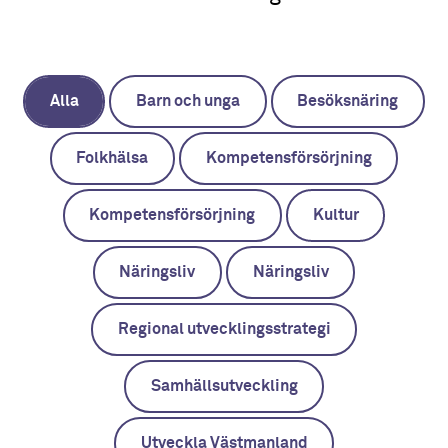
Alla
Barn och unga
Besöksnäring
Folkhälsa
Kompetensförsörjning
Kompetensförsörjning
Kultur
Näringsliv
Näringsliv
Regional utvecklingsstrategi
Samhällsutveckling
Utveckla Västmanland