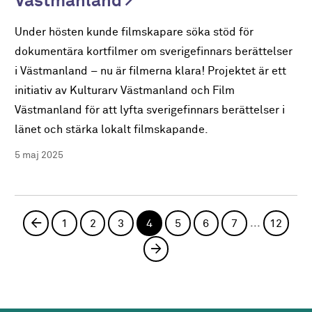
Västmanland
Under hösten kunde filmskapare söka stöd för
dokumentära kortfilmer om sverigefinnars berättelser
i Västmanland – nu är filmerna klara! Projektet är ett
initiativ av Kulturarv Västmanland och Film
Västmanland för att lyfta sverigefinnars berättelser i
länet och stärka lokalt filmskapande.
5 maj 2025
...
Föregående sida
1
2
3
4
5
6
7
12
Nästa sida