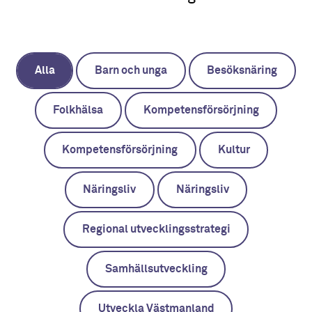
Alla
Barn och unga
Besöksnäring
Folkhälsa
Kompetensförsörjning
Kompetensförsörjning
Kultur
Näringsliv
Näringsliv
Regional utvecklingsstrategi
Samhällsutveckling
Utveckla Västmanland