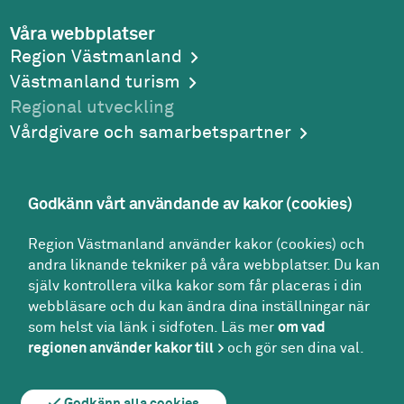
Våra webbplatser
Region Västmanland
Västmanland turism
Regional utveckling
Vårdgivare och samarbetspartner
Godkänn vårt användande av kakor (cookies)
Adress
Region Västmanland använder kakor (cookies) och
Region Västmanland
andra liknande tekniker på våra webbplatser. Du kan
Regionhuset
själv kontrollera vilka kakor som får placeras i din
721 89
Västerås
webbläsare och du kan ändra dina inställningar när
Kontakt
som helst via länk i sidfoten. Läs mer
om vad
Kontakt­center:
regionen använder kakor till
och gör sen dina val.
021-17 30 00
region@regionvastmanland.se
Godkänn alla cookies