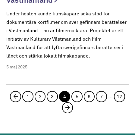
Västmanland
Under hösten kunde filmskapare söka stöd för
dokumentära kortfilmer om sverigefinnars berättelser
i Västmanland – nu är filmerna klara! Projektet är ett
initiativ av Kulturarv Västmanland och Film
Västmanland för att lyfta sverigefinnars berättelser i
länet och stärka lokalt filmskapande.
5 maj 2025
...
Föregående sida
1
2
3
4
5
6
7
12
Nästa sida