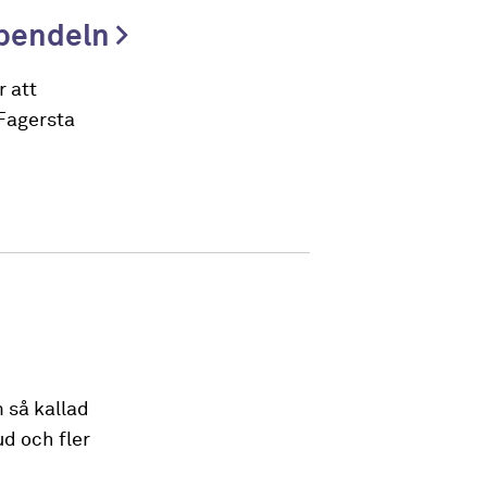
spendeln
r att
 Fagersta
 så kallad
d och fler