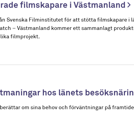
lerade filmskapare i Västmanland
 Svenska Filminstitutet för att stötta filmskapare i l
atch – Västmanland kommer ett sammanlagt produkt
olika filmprojekt.
utmaningar hos länets besöksnäri
erättar om sina behov och förväntningar på framtiden