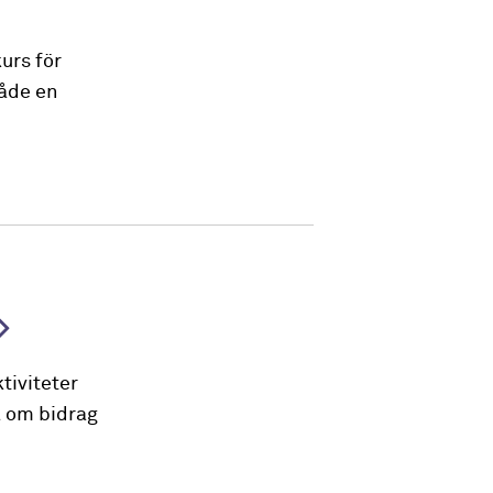
urs för
både en
tiviteter
a om bidrag