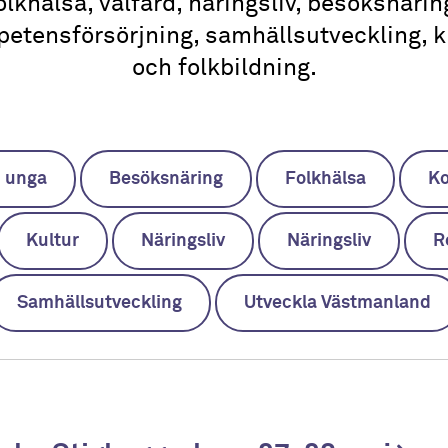
olkhälsa, välfärd, näringsliv, besöksnärin
etensförsörjning, samhällsutveckling, k
och folkbildning.
h unga
Besöksnäring
Folkhälsa
Ko
Kultur
Näringsliv
Näringsliv
R
Samhällsutveckling
Utveckla Västmanland