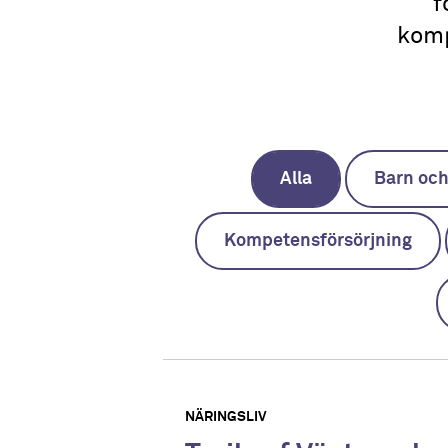
f
komp
Alla
Barn oc
Kompetensförsörjning
NÄRINGSLIV