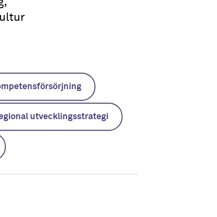
g,
ultur
mpetensförsörjning
egional utvecklingsstrategi