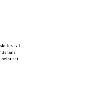
kuteras. I
nds läns
useihuset