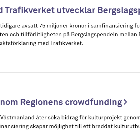
d Trafikverket utvecklar Bergslag
digare avsatt 75 miljoner kronor i samfinansiering fö
ten och tillförlitligheten på Bergslagspendeln mellan
iktsförklaring med Trafikverket.
 genom Regionens crowdfunding
Västmanland åter söka bidrag för kulturprojekt genom
nsiering skapar möjlighet till ett breddat kulturutbu