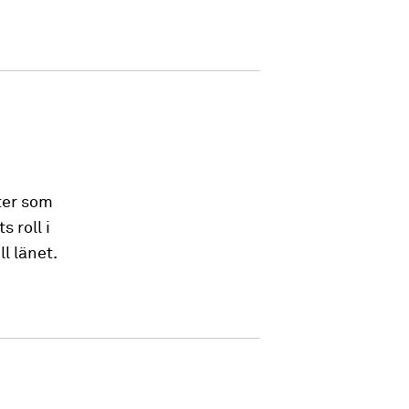
ter som
 roll i
l länet.