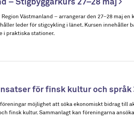
nd – Stigbyggarkurs 27–28 maj
 Region Västmanland – arrangerar den 27–28 maj en k
ller leder för stigcykling i länet. Kursen innehåller 
i praktiska stationer.
 insatser för finsk kultur och språk
öreningar möjlighet att söka ekonomiskt bidrag till ak
 och finsk kultur. Sammanlagt kan föreningarna ansök