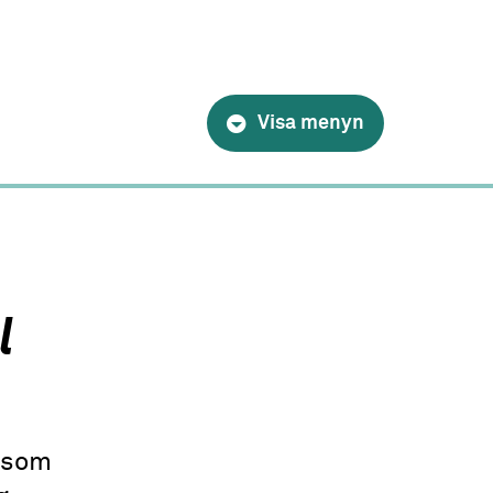
Visa menyn
l
n som