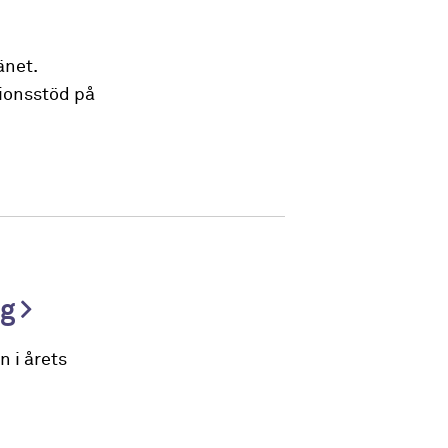
änet.
ionsstöd på
ng
 i årets