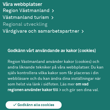
Våra webbplatser
Region Västmanland
Västmanland turism
Regional utveckling
Vårdgivare och samarbetspartner
Godkänn vårt användande av kakor (cookies)
Adress
Region Västmanland använder kakor (cookies) och
Region Västmanland
andra liknande tekniker på våra webbplatser. Du kan
Regionhuset
själv kontrollera vilka kakor som får placeras i din
721 89
Västerås
webbläsare och du kan ändra dina inställningar när
Kontakt
som helst via länk i sidfoten. Läs mer
om vad
Kontakt­center:
regionen använder kakor till
och gör sen dina val.
021-17 30 00
region@regionvastmanland.se
Godkänn alla cookies