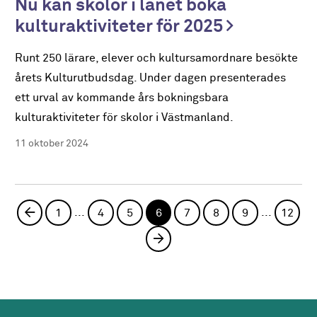
Nu kan skolor i länet boka
kulturaktiviteter för 2025
Runt 250 lärare, elever och kultursamordnare besökte
årets Kulturutbudsdag. Under dagen presenterades
ett urval av kommande års bokningsbara
kulturaktiviteter för skolor i Västmanland.
11 oktober 2024
...
...
Föregående sida
1
4
5
6
7
8
9
12
Nästa sida