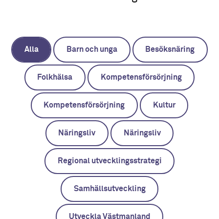
Alla
Barn och unga
Besöksnäring
Folkhälsa
Kompetensförsörjning
Kompetensförsörjning
Kultur
Näringsliv
Näringsliv
Regional utvecklingsstrategi
Samhällsutveckling
Utveckla Västmanland