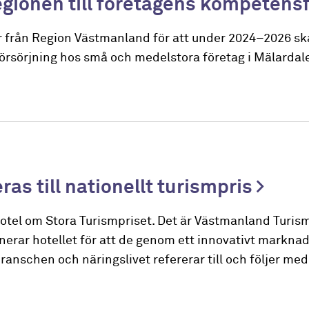
regionen till företagens kompetens
er från Region Västmanland för att under 2024–2026 sk
örsörjning hos små och medelstora företag i Mälardal
as till nationellt turismpris
tel om Stora Turismpriset. Det är Västmanland Turism
rar hotellet för att de genom ett innovativt markna
ranschen och näringslivet refererar till och följer me