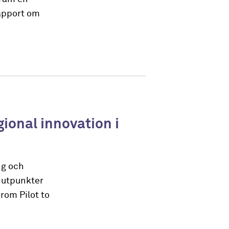
rapport om
ional innovation i
ng och
nutpunkter
rom Pilot to