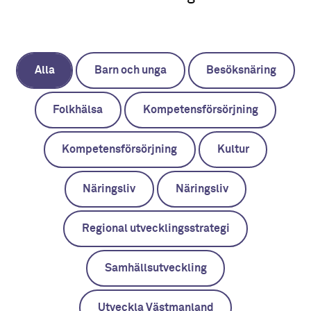
Alla
Barn och unga
Besöksnäring
Folkhälsa
Kompetensförsörjning
Kompetensförsörjning
Kultur
Näringsliv
Näringsliv
Regional utvecklingsstrategi
Samhällsutveckling
Utveckla Västmanland