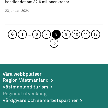
handlar det om 37,6 miljoner kronor.
23 januari 2024
...
Föregående sida
1
6
7
8
9
10
11
12
Nästa sida
Våra webbplatser
Region Västmanland
Västmanland turism
Regional utveckling
Vårdgivare och samarbetspartner