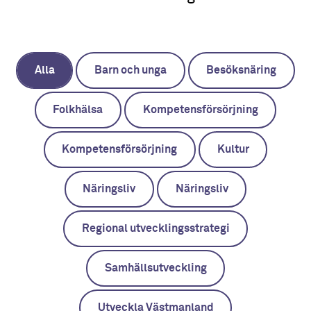
Alla
Barn och unga
Besöksnäring
Folkhälsa
Kompetensförsörjning
Kompetensförsörjning
Kultur
Näringsliv
Näringsliv
Regional utvecklingsstrategi
Samhällsutveckling
Utveckla Västmanland