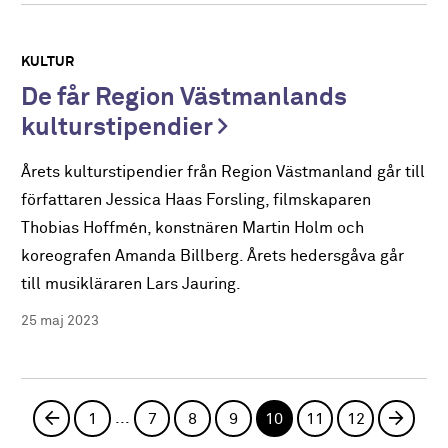
KULTUR
De får Region Västmanlands
kulturstipendier
Årets kulturstipendier från Region Västmanland går till
författaren Jessica Haas Forsling, filmskaparen
Thobias Hoffmén, konstnären Martin Holm och
koreografen Amanda Billberg. Årets hedersgåva går
till musikläraren Lars Jauring.
25 maj 2023
...
Föregående sida
1
7
8
9
10
11
12
Nästa