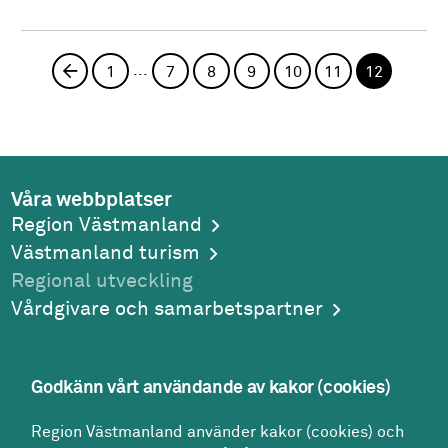
...
Föregående sida
1
7
8
9
10
11
12
Våra webbplatser
Region Västmanland
Västmanland turism
Regional utveckling
Vårdgivare och samarbetspartner
Godkänn vårt användande av kakor (cookies)
Adress
Region Västmanland använder kakor (cookies) och
Region Västmanland