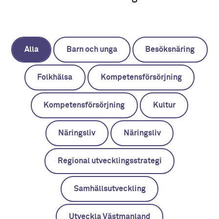
Alla
Barn och unga
Besöksnäring
Folkhälsa
Kompetensförsörjning
Kompetensförsörjning
Kultur
Näringsliv
Näringsliv
Regional utvecklingsstrategi
Samhällsutveckling
Utveckla Västmanland