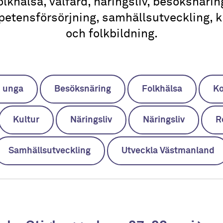
olkhälsa, välfärd, näringsliv, besöksnärin
etensförsörjning, samhällsutveckling, k
och folkbildning.
h unga
Besöksnäring
Folkhälsa
Ko
Kultur
Näringsliv
Näringsliv
R
Samhällsutveckling
Utveckla Västmanland