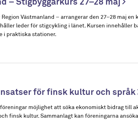
nd – Stigbyggarkurs 27–28 maj
 Region Västmanland – arrangerar den 27–28 maj en k
ller leder för stigcykling i länet. Kursen innehåller 
i praktiska stationer.
 insatser för finsk kultur och språk
öreningar möjlighet att söka ekonomiskt bidrag till ak
 och finsk kultur. Sammanlagt kan föreningarna ansök