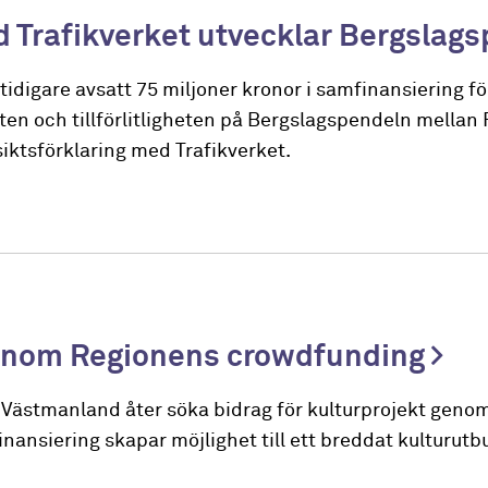
d Trafikverket utvecklar Bergslag
digare avsatt 75 miljoner kronor i samfinansiering fö
ten och tillförlitligheten på Bergslagspendeln mellan
iktsförklaring med Trafikverket.
 genom Regionens crowdfunding
Västmanland åter söka bidrag för kulturprojekt genom
nsiering skapar möjlighet till ett breddat kulturutbu