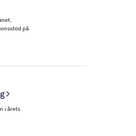
änet.
ionsstöd på
ng
 i årets