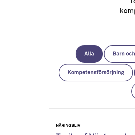
f
komp
Alla
Barn oc
Kompetensförsörjning
NÄRINGSLIV