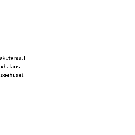
kuteras. I
nds läns
useihuset