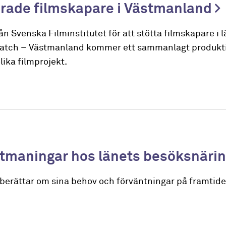
lerade filmskapare i Västmanland
 Svenska Filminstitutet för att stötta filmskapare i l
atch – Västmanland kommer ett sammanlagt produkt
olika filmprojekt.
utmaningar hos länets besöksnäri
erättar om sina behov och förväntningar på framtiden