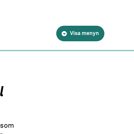
Visa menyn
l
n som