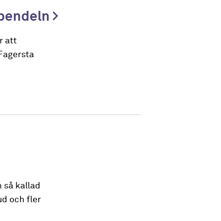
spendeln
r att
 Fagersta
 så kallad
d och fler