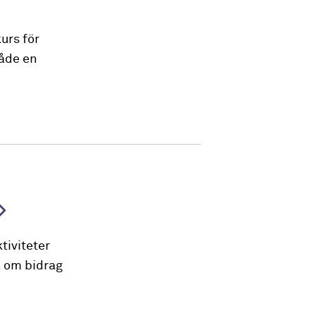
urs för
både en
tiviteter
a om bidrag