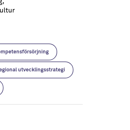
g,
ultur
mpetensförsörjning
egional utvecklingsstrategi