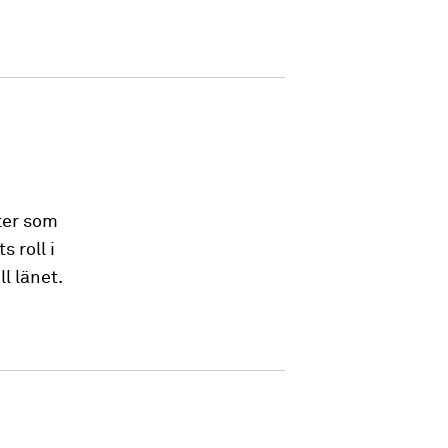
ter som
 roll i
l länet.