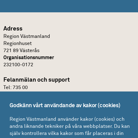
Adress
Region Västmanland
Regionhuset
721 89 Västerås
Organisationsnummer
232100-0172
Felanmälan och support
Tel:
735 00
IT-support
Godkänn vårt användande av kakor (cookies)
Felanmälningsportal och E-katalog
Region Västmanland använder kakor (cookies) och
Glömt lösenordet?
andra liknande tekniker på våra webbplatser. Du kan
Mina ärenden
själv kontrollera vilka kakor som får placeras i din