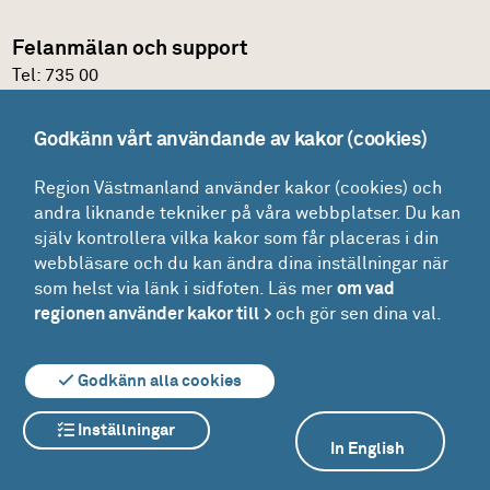
Felanmälan och support
Tel:
735 00
IT-support
Godkänn vårt användande av kakor (cookies)
Felanmälningsportal och E-katalog
Region Västmanland använder kakor (cookies) och
Glömt lösenordet?
andra liknande tekniker på våra webbplatser. Du kan
Mina ärenden
själv kontrollera vilka kakor som får placeras i din
Lokaler
webbläsare och du kan ändra dina inställningar när
som helst via länk i sidfoten. Läs mer
om vad
Drift - felanmälan och beställning
regionen använder kakor till
och gör sen dina val.
Driftinformation
Godkänn alla cookies
Inställningar
Om webbplatsen
Om kakor
In English