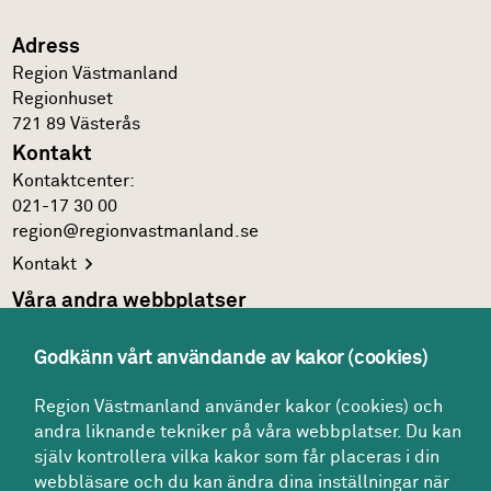
Adress
Region Västmanland
Regionhuset
721 89
Västerås
Kontakt
Kontakt­center:
021-17 30 00
region@regionvastmanland.se
Kontakt
Våra andra webbplatser
Regionens officiella
webbplats
Godkänn vårt användande av kakor (cookies)
Region Västmanlands
intranät
Följ oss
Region Västmanland använder kakor (cookies) och
andra liknande tekniker på våra webbplatser. Du kan
Facebook
själv kontrollera vilka kakor som får placeras i din
LinkedIn
webbläsare och du kan ändra dina inställningar när