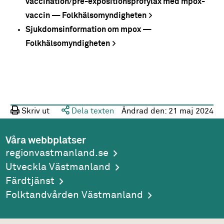
vaccination/pre-expositionsprofylax med mpox-
vaccin — Folkhälsomyndigheten
Sjukdomsinformation om mpox —
Folkhälsomyndigheten
Skriv ut
Dela texten
Ändrad den:
21 maj 2024
Våra webbplatser
regionvastmanland.se
Utveckla Västmanland
Färdtjänst
Folktandvården Västmanland