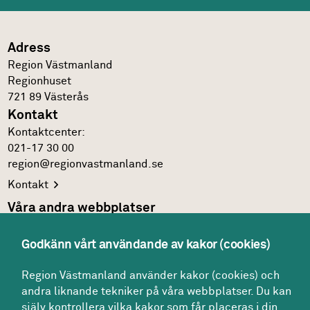
Adress
Region Västmanland
Regionhuset
721 89
Västerås
Kontakt
Kontakt­center:
021-17 30 00
region@regionvastmanland.se
Kontakt
Våra andra webbplatser
Regionens officiella
webbplats
Godkänn vårt användande av kakor (cookies)
Region Västmanlands
intranät
Följ oss
Region Västmanland använder kakor (cookies) och
andra liknande tekniker på våra webbplatser. Du kan
Facebook
själv kontrollera vilka kakor som får placeras i din