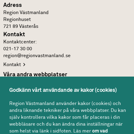
Adress
Region Västmanland
Regionhuset
721 89
Västerås
Kontakt
Kontakt­center:
021-17 30 00
region@regionvastmanland.se
Kontakt
Våra andra webbplatser
Regionens officiella
webbplats
Godkänn vårt användande av kakor (cookies)
Region Västmanlands
intranät
Följ oss
Region Västmanland använder kakor (cookies) och
andra liknande tekniker på våra webbplatser. Du kan
Facebook
själv kontrollera vilka kakor som får placeras i din
LinkedIn
webbläsare och du kan ändra dina inställningar när
som helst via länk i sidfoten. Läs mer
om vad
Twitter