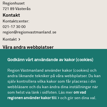
Regionhuset
721 89
Västerås
Kontakt
Kontakt­center:
021-17 30 00
region@regionvastmanland.se
Kontakt
Våra andra webbplatser
Regionens officiella
webbplats
Godkänn vårt användande av kakor (cookies)
Region Västmanlands
intranät
Följ oss
Region Västmanland använder kakor (cookies) och
andra liknande tekniker på våra webbplatser. Du kan
Facebook
själv kontrollera vilka kakor som får placeras i din
LinkedIn
webbläsare och du kan ändra dina inställningar när
som helst via länk i sidfoten. Läs mer
om vad
Twitter
regionen använder kakor till
och gör sen dina val.
Youtube