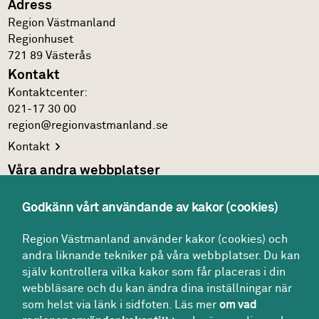
Adress
Region Västmanland
Regionhuset
721 89
Västerås
Kontakt
Kontakt­center:
021-17 30 00
region@regionvastmanland.se
Kontakt
Våra andra webbplatser
Regionens officiella
webbplats
Godkänn vårt användande av kakor (cookies)
Region Västmanlands
intranät
Följ oss
Region Västmanland använder kakor (cookies) och
andra liknande tekniker på våra webbplatser. Du kan
Facebook
själv kontrollera vilka kakor som får placeras i din
LinkedIn
webbläsare och du kan ändra dina inställningar när
som helst via länk i sidfoten. Läs mer
om vad
Twitter