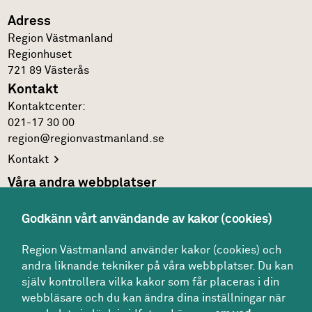
Adress
Region Västmanland
Regionhuset
721 89
Västerås
Kontakt
Kontakt­center:
021-17 30 00
region@regionvastmanland.se
Kontakt
Våra andra webbplatser
Regionens officiella
webbplats
Godkänn vårt användande av kakor (cookies)
Region Västmanlands
intranät
Följ oss
Region Västmanland använder kakor (cookies) och
andra liknande tekniker på våra webbplatser. Du kan
Facebook
själv kontrollera vilka kakor som får placeras i din
LinkedIn
webbläsare och du kan ändra dina inställningar när