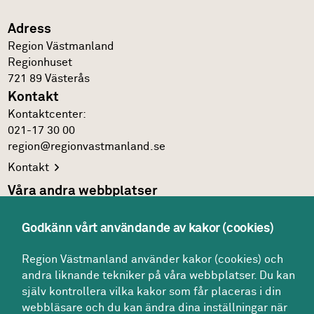
Adress
Region Västmanland
Regionhuset
721 89
Västerås
Kontakt
Kontakt­center:
021-17 30 00
region@regionvastmanland.se
Kontakt
Våra andra webbplatser
Regionens officiella
webbplats
Godkänn vårt användande av kakor (cookies)
Region Västmanlands
intranät
Följ oss
Region Västmanland använder kakor (cookies) och
andra liknande tekniker på våra webbplatser. Du kan
Facebook
själv kontrollera vilka kakor som får placeras i din
LinkedIn
webbläsare och du kan ändra dina inställningar när