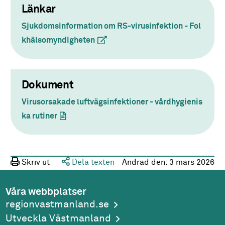
Länkar
Sjukdomsinformation om RS-virusinfektion - Fol
khälsomyndigheten
(extern länk)
Dokument
Virusorsakade luftvägsinfektioner - vårdhygienis
ka rutiner
(dokument)
Skriv ut
Dela texten
Ändrad den:
3 mars 2026
Våra webbplatser
regionvastmanland.se
Utveckla Västmanland