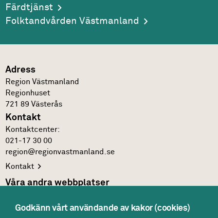
Färdtjänst
Folktandvården Västmanland
Adress
Region Västmanland
Regionhuset
721 89
Västerås
Kontakt
Kontakt­center:
021-17 30 00
region@regionvastmanland.se
Kontakt
Våra andra webbplatser
Regionens officiella
webbplats
Godkänn vårt användande av kakor (cookies)
Region Västmanlands
intranät