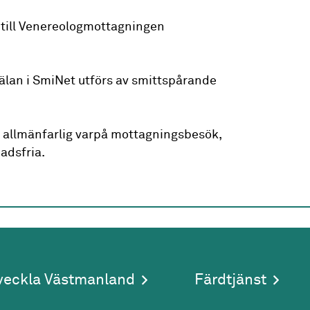
s till Venereologmottagningen
lan i SmiNet utförs av smittspårande
allmänfarlig varpå mottagningsbesök,
adsfria.
veckla Västmanland
Färdtjänst