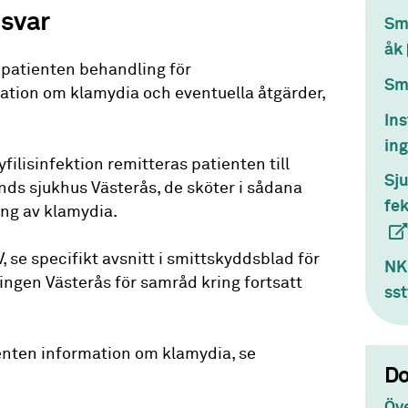
svar
Smi
åk
patienten behandling för
Sm
ation om klamydia och eventuella åtgärder,
Ins
ing
filisinfektion remitteras patienten till
Sj
s sjukhus Västerås, de sköter i sådana
fe
ing av klamydia.
se specifikt avsnitt i smittskyddsblad för
NK
ngen Västerås för samråd kring fortsatt
ss
nten information om klamydia, se
D
Öve