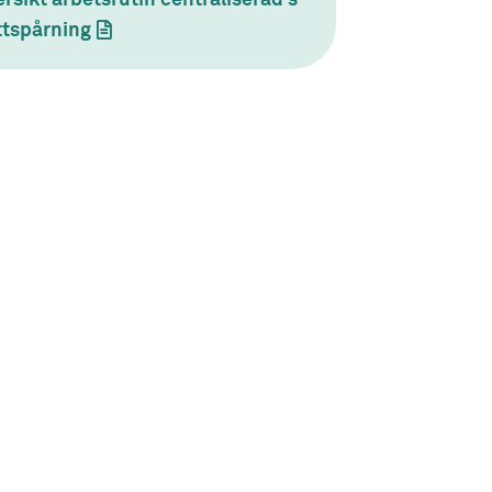
ttspårning
(dokument)