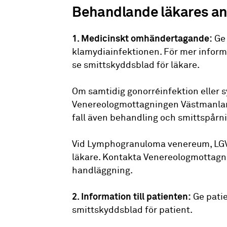
Behandlande läkares an
1. Medicinskt omhändertagande:
Ge 
klamydiainfektionen. För mer inform
se smittskyddsblad för läkare.
Om samtidig gonorréinfektion eller sy
Venereologmottagningen Västmanland
fall även behandling och smittspårn
Vid Lymphogranuloma venereum, LGV, 
läkare. Kontakta Venereologmottagni
handläggning.
2. Information till patienten:
Ge patie
smittskyddsblad för patient.