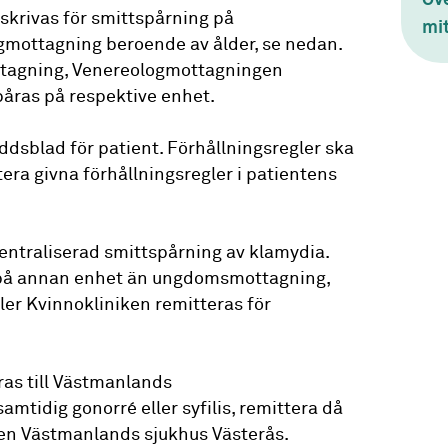
skrivas för smittspårning på
mi
mottagning beroende av ålder, se nedan.
tagning, Venereologmottagningen
påras på respektive enhet.
ddsblad för patient. Förhållningsregler ska
era givna förhållningsregler i patientens
ntraliserad smittspårning av klamydia.
 på annan enhet än ungdomsmottagning,
er Kvinnokliniken remitteras för
eras till Västmanlands
tidig gonorré eller syfilis, remittera då
gen Västmanlands sjukhus Västerås.