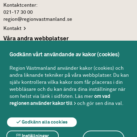
Kontakt­center:
021-17 30 00
region@regionvastmanland.se
Kontakt
Våra andra webbplatser
Regionens officiella
webbplats
Godkänn vårt användande av kakor (cookies)
Region Västmanlands
intranät
Följ oss
Region Västmanland använder kakor (cookies) och
andra liknande tekniker på våra webbplatser. Du kan
Facebook
själv kontrollera vilka kakor som får placeras i din
LinkedIn
webbläsare och du kan ändra dina inställningar när
som helst via länk i sidfoten. Läs mer
om vad
Twitter
regionen använder kakor till
och gör sen dina val.
Youtube
Godkänn alla cookies
Inställningar