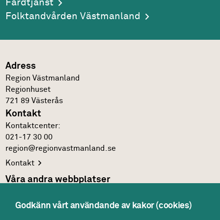
Färdtjänst
Folktandvården Västmanland
Adress
Region Västmanland
Regionhuset
721 89
Västerås
Kontakt
Kontakt­center:
021-17 30 00
region@regionvastmanland.se
Kontakt
Våra andra webbplatser
Regionens officiella
webbplats
Godkänn vårt användande av kakor (cookies)
Region Västmanlands
intranät