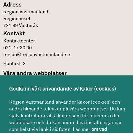
Adress
Region Västmanland
Regionhuset
721 89
Västerås
Kontakt
Kontakt­center:
021-17 30 00
region@regionvastmanland.se
Kontakt
Våra andra webbplatser
Regionens officiella
webbplats
Godkänn vårt användande av kakor (cookies)
Region Västmanlands
intranät
Följ oss
Region Västmanland använder kakor (cookies) och
andra liknande tekniker på våra webbplatser. Du kan
Facebook
själv kontrollera vilka kakor som får placeras i din
LinkedIn
webbläsare och du kan ändra dina inställningar när
som helst via länk i sidfoten. Läs mer
om vad
Twitter