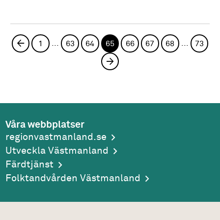
...
...
Föregående sida
1
63
64
65
66
67
68
73
Nästa sida
Våra webbplatser
regionvastmanland.se
Utveckla Västmanland
Färdtjänst
Folktandvården Västmanland