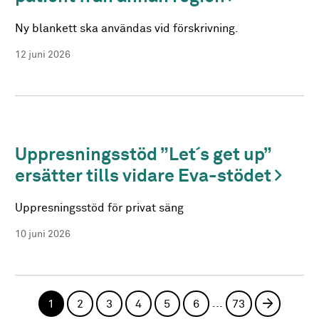
Ny blankett ska användas vid förskrivning.
12 juni 2026
Uppresningsstöd ”Let´s get up”
ersätter tills vidare Eva-stödet
Uppresningsstöd för privat säng
10 juni 2026
...
1
2
3
4
5
6
73
Nästa si