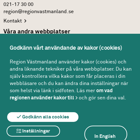
021-17 30 00
region@regionvastmanland.se
Kontakt
Våra andra webbplatser
Regionens officiella
webbplats
Godkänn vårt användande av kakor (cookies)
Region Västmanlands
intranät
Följ oss
Region Västmanland använder kakor (cookies) och
andra liknande tekniker på våra webbplatser. Du kan
Facebook
själv kontrollera vilka kakor som får placeras i din
LinkedIn
webbläsare och du kan ändra dina inställningar när
som helst via länk i sidfoten. Läs mer
om vad
Twitter
regionen använder kakor till
och gör sen dina val.
Youtube
Godkänn alla cookies
Inställningar
Om webbplatsen
Om kakor
För redaktören
In English