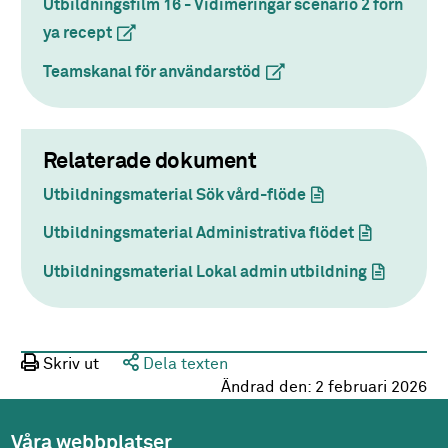
Utbildningsfilm 16 - Vidimeringar scenario 2 förn
ya recept
(extern länk)
Teamskanal för användarstöd
(extern länk)
Relaterade dokument
Utbildningsmaterial Sök vård-flöde
(dokument)
Utbildningsmaterial Administrativa flödet
(dokument)
Utbildningsmaterial Lokal admin utbildning
(dokument
Skriv ut
Dela texten
Ändrad den:
2 februari 2026
Våra webbplatser