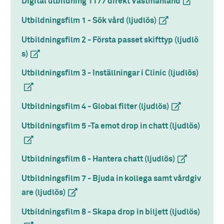
Digital utbildning 1177 direkt Västmanland
(extern länk
Utbildningsfilm 1 - Sök vård (ljudlös)
(extern länk)
Utbildningsfilm 2 - Första passet skifttyp (ljudlö
s)
(extern länk)
Utbildningsfilm 3 - Inställningar i Clinic (ljudlös)
(extern
Utbildningsfilm 4 - Global filter (ljudlös)
(extern länk)
Utbildningsfilm 5 -Ta emot drop in chatt (ljudlös)
(exter
Utbildningsfilm 6 - Hantera chatt (ljudlös)
(extern länk)
Utbildningsfilm 7 - Bjuda in kollega samt vårdgiv
are (ljudlös)
(extern länk)
Utbildningsfilm 8 - Skapa drop in biljett (ljudlös)
(exter