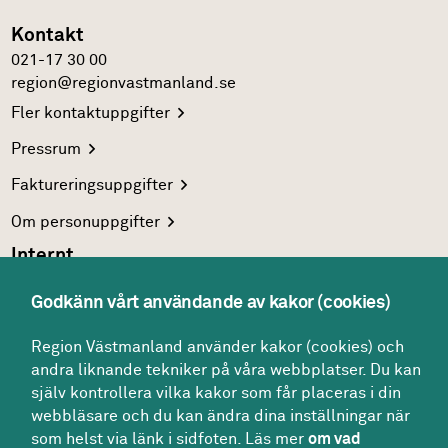
Kontakt
021-17 30 00
region@regionvastmanland.se
Fler
kontaktuppgifter
Pressrum
Faktureringsuppgifter
Om
personuppgifter
Internt
Region Västmanlands
intranät
Godkänn vårt användande av kakor (cookies)
För
vårdgivare
Region Västmanland använder kakor (cookies) och
Interna
system
andra liknande tekniker på våra webbplatser. Du kan
Följ oss
själv kontrollera vilka kakor som får placeras i din
Facebook
webbläsare och du kan ändra dina inställningar när
som helst via länk i sidfoten. Läs mer
om vad