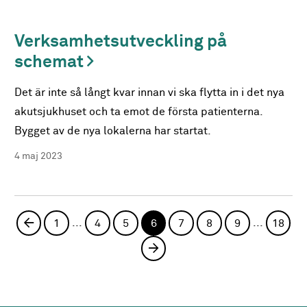
Verksamhetsutveckling på
schemat
Det är inte så långt kvar innan vi ska flytta in i det nya
akutsjukhuset och ta emot de första patienterna.
Bygget av de nya lokalerna har startat.
4 maj 2023
...
...
Föregående sida
1
4
5
6
7
8
9
18
Nästa sida