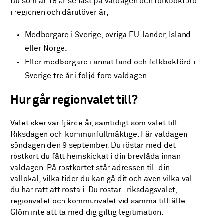
Du som är 18 år senast på valdagen och folkbokförd
i regionen och därutöver är;
Medborgare i Sverige, övriga EU-länder, Island
eller Norge.
Eller medborgare i annat land och folkbokförd i
Sverige tre år i följd före valdagen.
Hur går regionvalet till?
Valet sker var fjärde år, samtidigt som valet till
Riksdagen och kommunfullmäktige. I är valdagen
söndagen den 9 september. Du röstar med det
röstkort du fått hemskickat i din brevlåda innan
valdagen. På röstkortet står adressen till din
vallokal, vilka tider du kan gå dit och även vilka val
du har rätt att rösta i. Du röstar i riksdagsvalet,
regionvalet och kommunvalet vid samma tillfälle.
Glöm inte att ta med dig giltig legitimation.