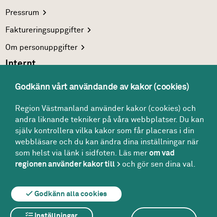
Pressrum
Faktureringsuppgifter
Om
personuppgifter
Internt
Region Västmanlands
intranät
Godkänn vårt användande av kakor (cookies)
För
vårdgivare
Region Västmanland använder kakor (cookies) och
Interna
system
andra liknande tekniker på våra webbplatser. Du kan
Följ oss
själv kontrollera vilka kakor som får placeras i din
Facebook
webbläsare och du kan ändra dina inställningar när
som helst via länk i sidfoten. Läs mer
om vad
Instagram
regionen använder kakor till
och gör sen dina val.
Godkänn alla cookies
Om webbplatsen
Om kakor
Inställningar