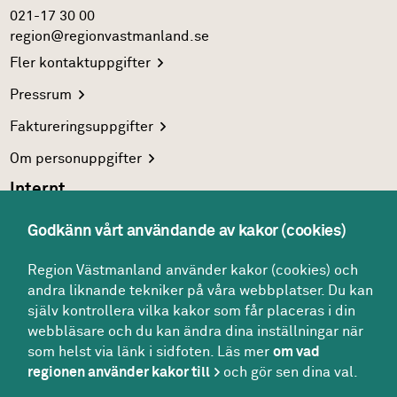
021-17 30 00
region@regionvastmanland.se
Fler
kontaktuppgifter
Pressrum
Faktureringsuppgifter
Om
personuppgifter
Internt
Region Västmanlands
intranät
Godkänn vårt användande av kakor (cookies)
För
vårdgivare
Region Västmanland använder kakor (cookies) och
Interna
system
andra liknande tekniker på våra webbplatser. Du kan
Följ oss
själv kontrollera vilka kakor som får placeras i din
Facebook
webbläsare och du kan ändra dina inställningar när
som helst via länk i sidfoten. Läs mer
om vad
Instagram
regionen använder kakor till
och gör sen dina val.