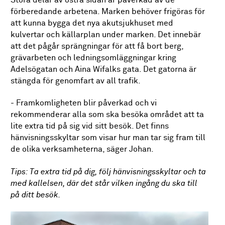
Stora delar av östra sidan är påverkad av de
förberedande arbetena. Marken behöver frigöras för
att kunna bygga det nya akutsjukhuset med
kulvertar och källarplan under marken. Det innebär
att det pågår sprängningar för att få bort berg,
grävarbeten och ledningsomläggningar kring
Adelsögatan och Aina Wifalks gata. Det gatorna är
stängda för genomfart av all trafik.
- Framkomligheten blir påverkad och vi
rekommenderar alla som ska besöka området att ta
lite extra tid på sig vid sitt besök. Det finns
hänvisningsskyltar som visar hur man tar sig fram till
de olika verksamheterna, säger Johan.
Tips: Ta extra tid på dig, följ hänvisningsskyltar och ta
med kallelsen, där det står vilken ingång du ska till
på ditt besök.