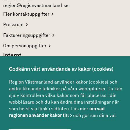
region@regionvastmanland.se
Fler
kontaktuppgifter
Pressrum
Faktureringsuppgifter
Om
personuppgifter
Internt
Region Västmanlands
intranät
Godkänn vårt användande av kakor (cookies)
För
vårdgivare
Region Västmanland använder kakor (cookies) och
Interna
system
andra liknande tekniker på våra webbplatser. Du kan
Följ oss
själv kontrollera vilka kakor som får placeras i din
Facebook
webbläsare och du kan ändra dina inställningar när
som helst via länk i sidfoten. Läs mer
om vad
Instagram
regionen använder kakor till
och gör sen dina val.