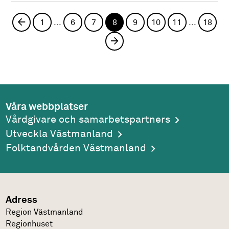
...
...
Föregående sida
1
6
7
8
9
10
11
18
Nästa sida
Våra webbplatser
Vårdgivare och samarbetspartners
Utveckla Västmanland
Folktandvården Västmanland
Adress
Region Västmanland
Regionhuset