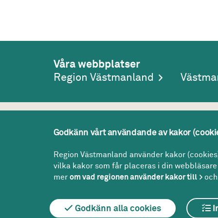
Våra webbplatser
Region Västmanland
Västma
Adress
Kont
Godkänn vårt användande av kakor (cooki
Region Västmanland
Konta
Region Västmanland använder kakor (cookies) 
Regionhuset
021-1
vilka kakor som får placeras i din webbläsare 
721 89
Västerås
regio
mer
om vad regionen använder kakor till
och 
Godkänn alla cookies
I