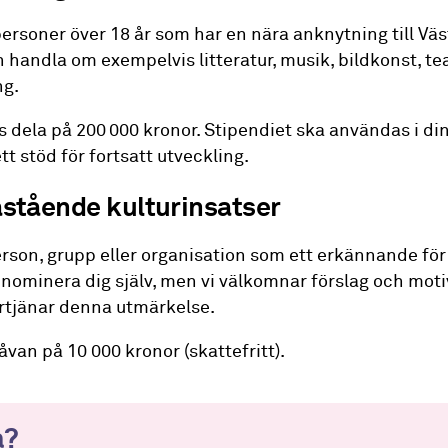
ll personer över 18 år som har en nära anknytning till
handla om exempelvis litteratur, musik, bildkonst, teate
ng.
s dela på 200 000 kronor.
Stipendiet ska användas i di
 stöd för fortsatt utveckling.
astående kulturinsatser
erson, grupp eller organisation som ett erkännande för
nominera dig själv, men vi välkomnar förslag och motiv
rtjänar denna utmärkelse.
an på 10 000 kronor (skattefritt).
a?