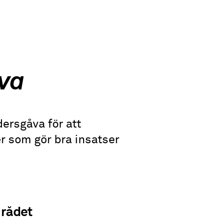
åva
ersgåva för att
r som gör bra insatser
mrådet