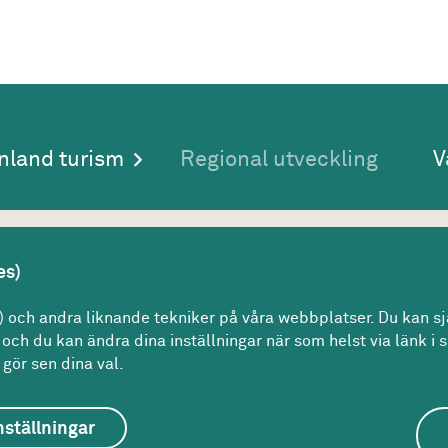
nland turism
Regional utveckling
V
akt
es)
kt­center:
och andra liknande tekniker på våra webbplatser. Du kan sjä
7 30 00
och du kan ändra dina inställningar när som helst via länk i s
n@regionvastmanland.se
gör sen dina val.
nställningar
Om webbplatsen
Om kakor