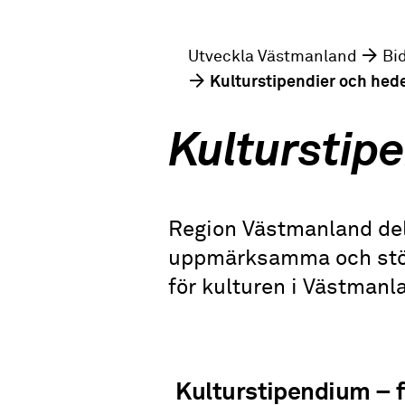
Utveckla Västmanland
Bi
Kulturstipendier och hed
Kulturstip
Region Västmanland dela
uppmärksamma och stödj
för kulturen i Västmanl
Kulturstipendium – 