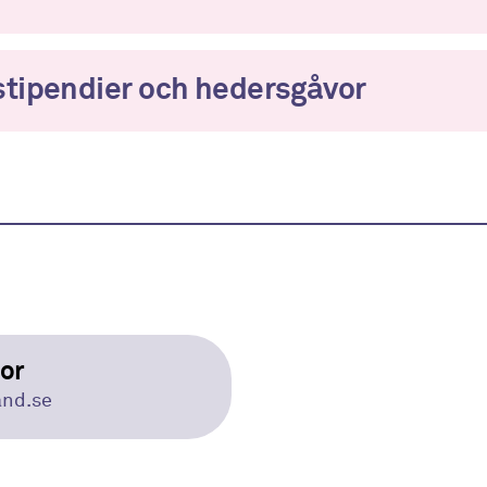
stipendier och hedersgåvor
gor
and.se