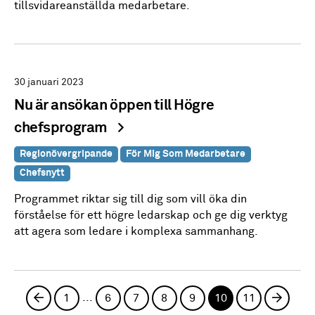
tillsvidareanställda medarbetare.
30 januari 2023
Nu är ansökan öppen till Högre
chefsprogram
Regionövergripande
För Mig Som Medarbetare
Chefsnytt
Programmet riktar sig till dig som vill öka din
förståelse för ett högre ledarskap och ge dig verktyg
att agera som ledare i komplexa sammanhang.
...
Föregående sida
1
6
7
8
9
10
11
Nästa 