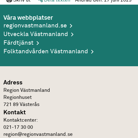
Skriv ut
Dela texten
Ändrad den:
27 juni 2023
Våra webbplatser
regionvastmanland.se
Utveckla Västmanland
Färdtjänst
Folktandvården Västmanland
Adress
Region Västmanland
Regionhuset
721 89
Västerås
Kontakt
Kontakt­center:
021-17 30 00
region@regionvastmanland.se