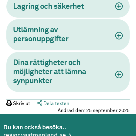
Lagring och säkerhet
Utlämning av
personuppgifter
Dina rättigheter och
möjligheter att lämna
synpunkter
Skriv ut
Dela texten
Ändrad den:
25 september 2025
Du kan också besöka..
regionvastmanland.se