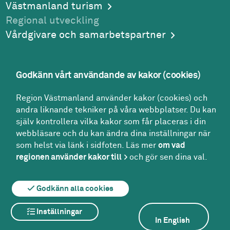
Västmanland turism
Regional utveckling
Vårdgivare och samarbetspartner
Godkänn vårt användande av kakor (cookies)
Adress
Region Västmanland använder kakor (cookies) och
Region Västmanland
andra liknande tekniker på våra webbplatser. Du kan
Regionhuset
själv kontrollera vilka kakor som får placeras i din
721 89
Västerås
webbläsare och du kan ändra dina inställningar när
Kontakt
som helst via länk i sidfoten. Läs mer
om vad
Kontakt­center:
regionen använder kakor till
och gör sen dina val.
021-17 30 00
region@regionvastmanland.se
Godkänn alla cookies
Inställningar
Om webbplatsen
Om kakor
In English